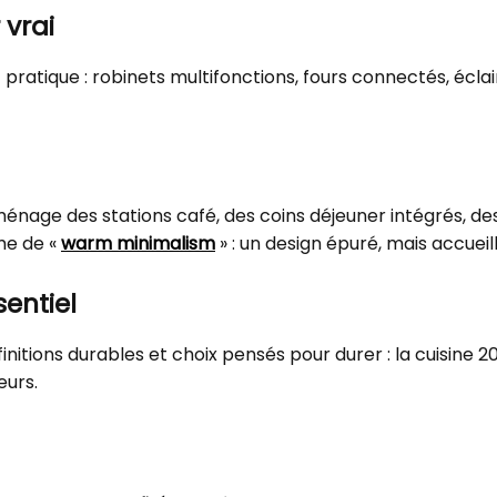
 vrai
t pratique : robinets multifonctions, fours connectés, écla
ménage des stations café, des coins déjeuner intégrés, des
me de «
warm minimalism
» : un design épuré, mais accueil
entiel
initions durables et choix pensés pour durer : la cuisin
eurs.