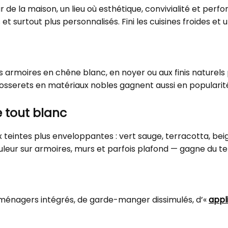
 de la maison, un lieu où esthétique, convivialité et pe
et surtout plus personnalisés. Fini les cuisines froides et
 Les armoires en chêne blanc, en noyer ou aux finis natur
 dosserets en matériaux nobles gagnent aussi en popularit
e tout blanc
 teintes plus enveloppantes : vert sauge, terracotta, bei
leur sur armoires, murs et parfois plafond — gagne du ter
roménagers intégrés, de garde-manger dissimulés, d’«
appl